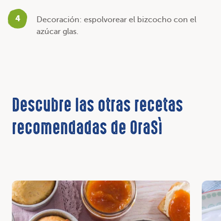
4
Decoración: espolvorear el bizcocho con el
azúcar glas.
Descubre las otras recetas
recomendadas de OraSì
Descubrir
Desc