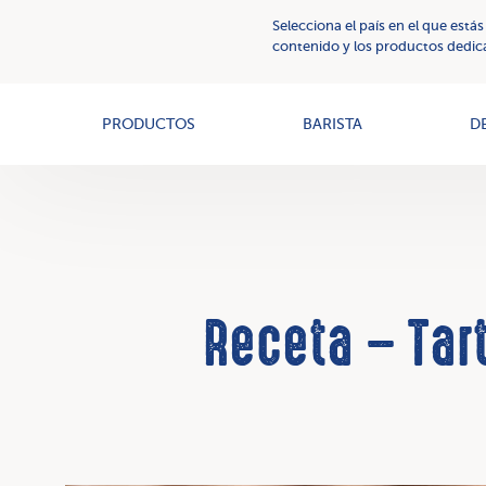
Selecciona el país en el que estás
Cremas
Nuestros
contenido y los productos dedica
vegetales
valores
PRODUCTOS
BARISTA
D
Receta – Tar