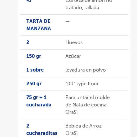
½
Corteza de limón no
tratado, rallada
TARTA DE
—
MANZANA
2
Huevos
150 gr
Azúcar
1 sobre
levadura en polvo
250 gr
“00” type flour
75 gr + 1
Para untar el molde
cucharada
de Nata de cocina
OraSì
2
Bebida de Arroz
cucharaditas
OraSì