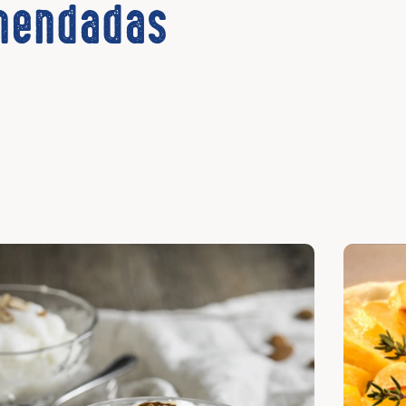
omendadas
cubrir
Descubri