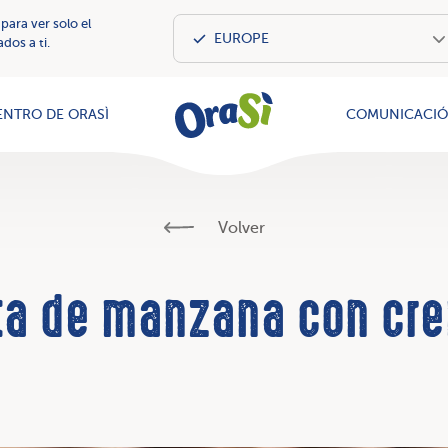
 para ver solo el
dos a ti.
OraSì Vegeta
ENTRO DE ORASÌ
COMUNICACI
Volver
ta de manzana con cr