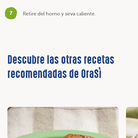
7
Retire del horno y sirva caliente.
Descubre las otras recetas
recomendadas de OraSì
Descubrir
Desc