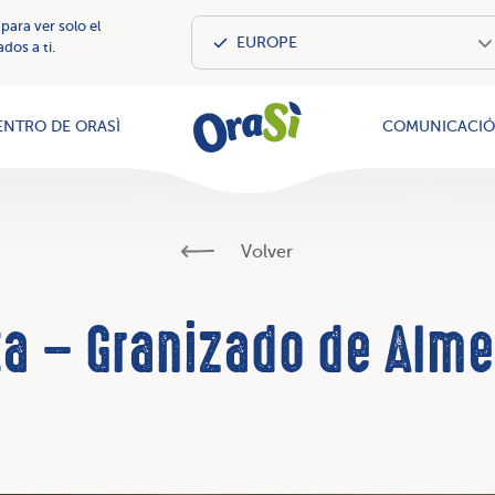
 para ver solo el
dos a ti.
OraSì Vegeta
ENTRO DE ORASÌ
COMUNICACI
Volver
a – Granizado de Alm