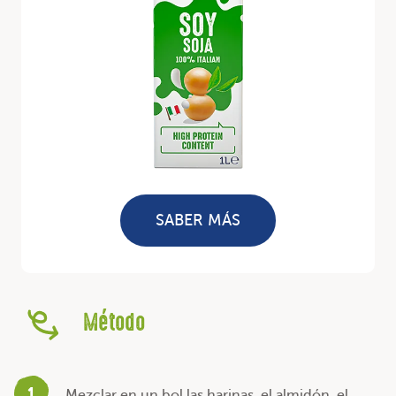
SABER MÁS
Método
1
Mezclar en un bol las harinas, el almidón, el