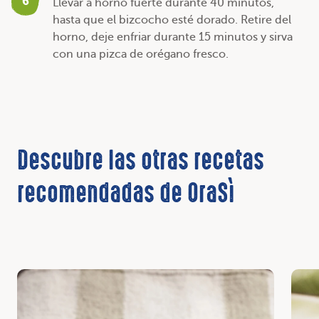
6
Llevar a horno fuerte durante 40 minutos,
hasta que el bizcocho esté dorado. Retire del
horno, deje enfriar durante 15 minutos y sirva
con una pizca de orégano fresco.
Descubre las otras recetas
recomendadas de OraSì
Descubrir
Desc