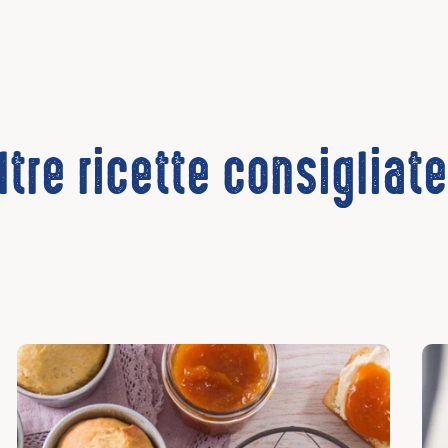
ltre ricette consigliat
Scopri
Sco