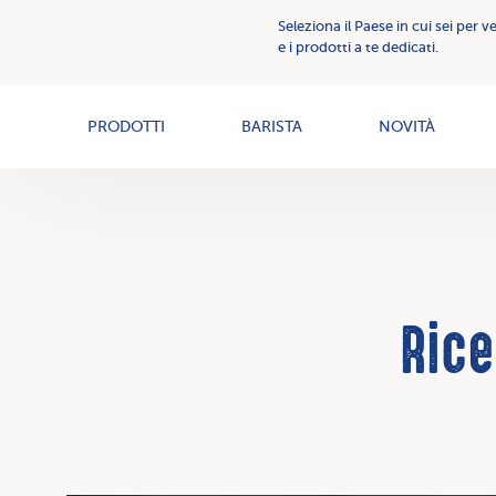
Comunicazione
Seleziona il Paese in cui sei per v
Creme
Creme
e i prodotti a te dedicati.
Spalmabili
spalmabili
News
PRODOTTI
BARISTA
NOVITÀ
Rice