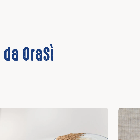
e da OraSì
pri
Scopri