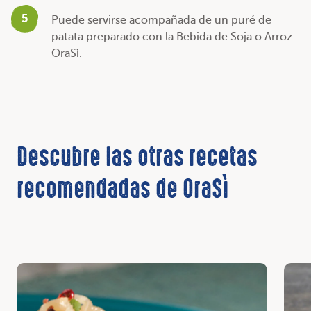
5
Puede servirse acompañada de un puré de
patata preparado con la Bebida de Soja o Arroz
OraSì.
Descubre las otras recetas
recomendadas de OraSì
Descubrir
Desc