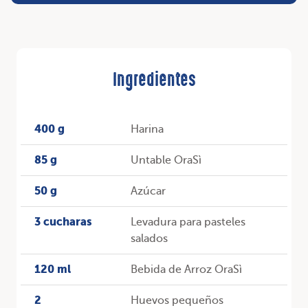
Ingredientes
400 g
Harina
85 g
Untable OraSì
50 g
Azúcar
3 cucharas
Levadura para pasteles
salados
120 ml
Bebida de Arroz OraSì
2
Huevos pequeños