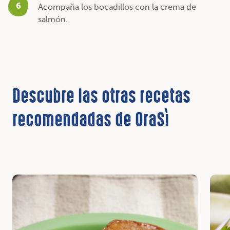
6
Acompaña los bocadillos con la crema de
salmón.
Descubre las otras recetas
recomendadas de OraSì
Descubrir
Desc