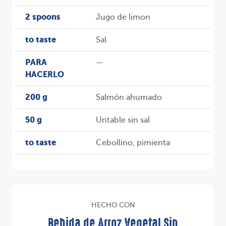
2 spoons
Jugo de limon
to taste
Sal
PARA
—
HACERLO
200 g
Salmón ahumado
50 g
Untable sin sal
to taste
Cebollino, pimienta
HECHO CON
Bebida de Arroz Vegetal Sin