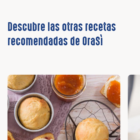
Descubre las otras recetas
recomendadas de OraSì
Descubrir
Desc