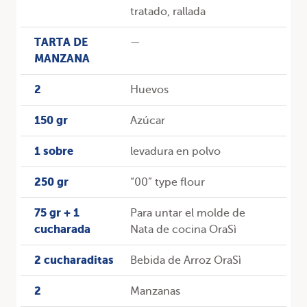
tratado, rallada
TARTA DE
—
MANZANA
2
Huevos
150 gr
Azúcar
1 sobre
levadura en polvo
250 gr
“00” type flour
75 gr + 1
Para untar el molde de
cucharada
Nata de cocina OraSì
2 cucharaditas
Bebida de Arroz OraSì
2
Manzanas