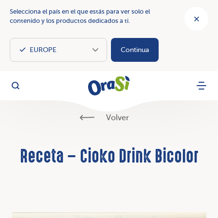
Selecciona el país en el que estás para ver solo el
contenido y los productos dedicados a ti.
Continua
OraSì Vegetal
Busca
Menu
Volver
Receta – Cioko Drink Bicolor