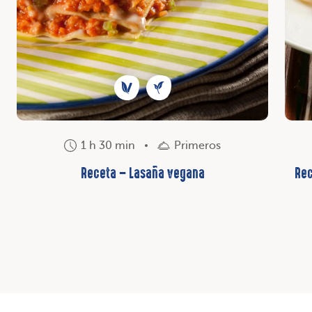
1 h 30 min
Primeros
Receta – Lasaña vegana
Rec