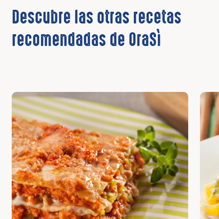
Descubre las otras recetas
recomendadas de OraSì
Descubrir
Desc