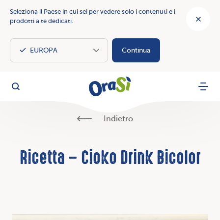
Seleziona il Paese in cui sei per vedere solo i contenuti e i
prodotti a te dedicati.
Continua
OraSì Vegetal
Cerca
Menu
Indietro
Ricetta – Cioko Drink Bicolor