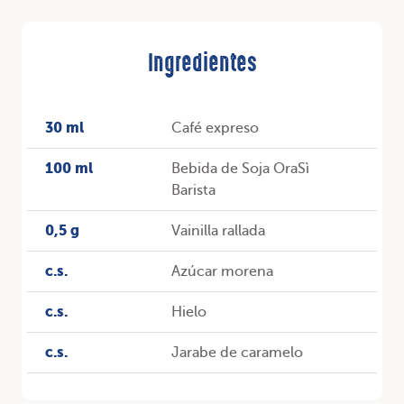
Ingredientes
30 ml
Café expreso
100 ml
Bebida de Soja OraSì
Barista
0,5 g
Vainilla rallada
c.s.
Azúcar morena
c.s.
Hielo
c.s.
Jarabe de caramelo