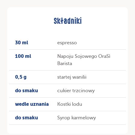
Składniki
30 ml
espresso
100 ml
Napoju Sojowego OraSì
Barista
0,5 g
startej wanilii
do smaku
cukier trzcinowy
wedle uznania
Kostki lodu
do smaku
Syrop karmelowy