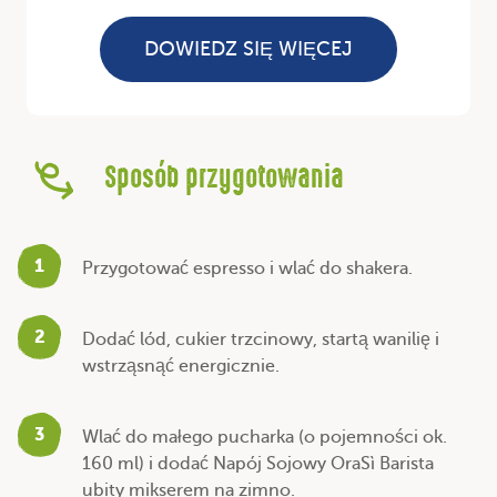
DOWIEDZ SIĘ WIĘCEJ
Sposób przygotowania
1
Przygotować espresso i wlać do shakera.
2
Dodać lód, cukier trzcinowy, startą wanilię i
wstrząsnąć energicznie.
3
Wlać do małego pucharka (o pojemności ok.
160 ml) i dodać Napój Sojowy OraSì Barista
ubity mikserem na zimno.