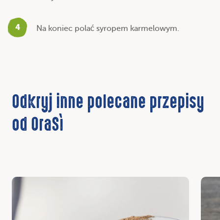
4
Na koniec polać syropem karmelowym.
Odkryj inne polecane przepisy
od OraSì
Odkryj
Odkr