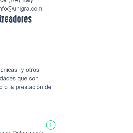
nfo@unigra.com
streadores
cnicas” y otros
vidades que son
 o la prestación del
ses de Datos, según