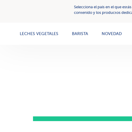
Selecciona el país en el que estás
Cremas
GRAN
Nuestros
contenido y los productos dedica
vegetales
SABOR
valores
LECHES VEGETALES
BARISTA
NOVEDAD