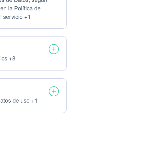
en la Política de
s tratados:
l servicio +1
lics +8
amiento:
s Personales tratados:
atos de uso +1
amiento:
s Personales tratados: