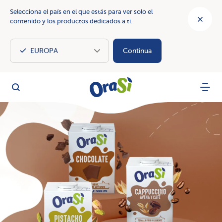
Selecciona el país en el que estás para ver solo el
contenido y los productos dedicados a ti.
Continua
OraSì Vegetal
Busca
Menu