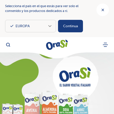
Selecciona el país en el que estás para ver solo el
contenido y los productos dedicados a ti.
Continua
OraSì Vegetal
Busca
Menu
OraSì: el sabor de la naturaleza con nuestras bebidas y crem