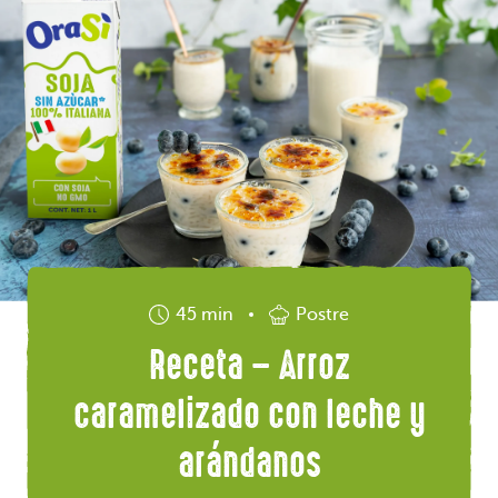
45 min
Postre
Receta – Arroz
caramelizado con leche y
arándanos