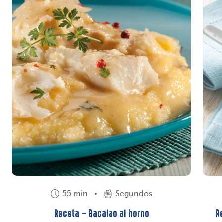
55 min
Segundos
Receta – Bacalao al horno
R