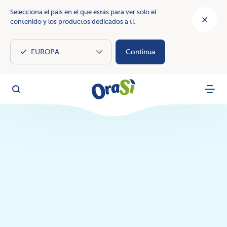
Selecciona el país en el que estás para ver solo el
contenido y los productos dedicados a ti.
Continua
OraSì Vegetal
Busca
Menu