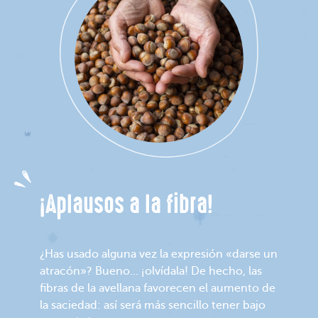
¡Aplausos a la fibra!
¿Has usado alguna vez la expresión «darse un
atracón»? Bueno... ¡olvídala! De hecho, las
fibras de la avellana favorecen el aumento de
la saciedad: así será más sencillo tener bajo