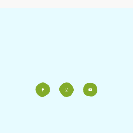
Síguenos en nuestras redes
sociales
Facebook
Instagram
YouTub
Comunicación
Contacto