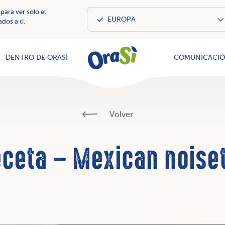
 para ver solo el
dos a ti.
OraSì Vegeta
DENTRO DE ORASÌ
COMUNICACI
Volver
ceta – Mexican noise