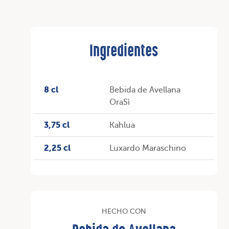
Ingredientes
8 cl
Bebida de Avellana
OraSì
3,75 cl
Kahlua
2,25 cl
Luxardo Maraschino
HECHO CON