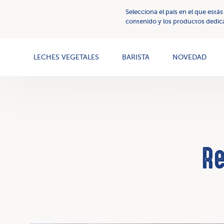
Selecciona el país en el que estás
Cremas
GRAN
Nuestros
contenido y los productos dedica
vegetales
SABOR
valores
LECHES VEGETALES
BARISTA
NOVEDAD
Re