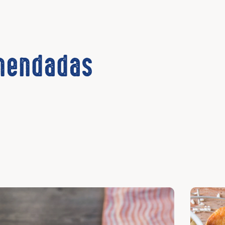
omendadas
cubrir
Descubri