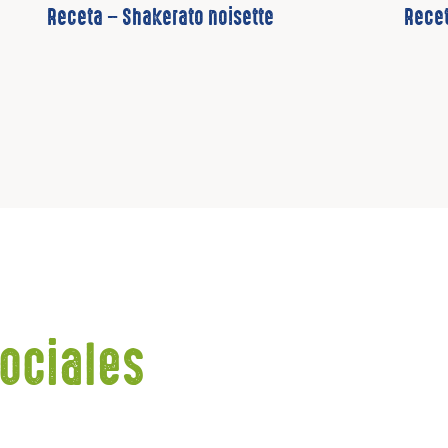
Receta – Shakerato noisette
Recet
ociales