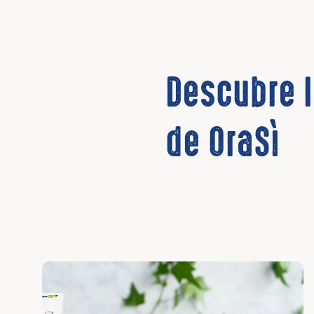
Descubre 
de OraSì
Descubrir