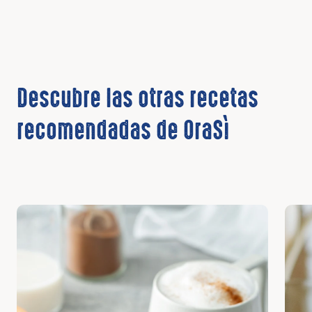
Descubre las otras recetas
recomendadas de OraSì
Descubrir
Desc