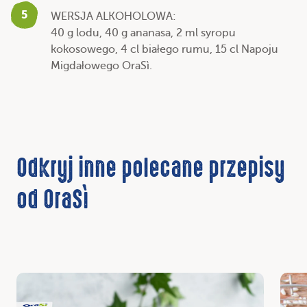
5
WERSJA ALKOHOLOWA:
40 g lodu, 40 g ananasa, 2 ml syropu
kokosowego, 4 cl białego rumu, 15 cl Napoju
Migdałowego OraSì.
Odkryj inne polecane przepisy
od OraSì
Odkryj
Odkr