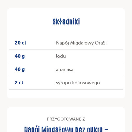
Składniki
20 cl
Napój Migdałowy OraSì
40 g
lodu
40 g
ananasa
2 cl
syropu kokosowego
PRZYGOTOWANE Z
Napój Migdałowy bez cukru –