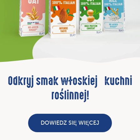
Roślinny ekspert od
profesjonalnego cappuccino
DOWIEDZ SIĘ WIĘCEJ