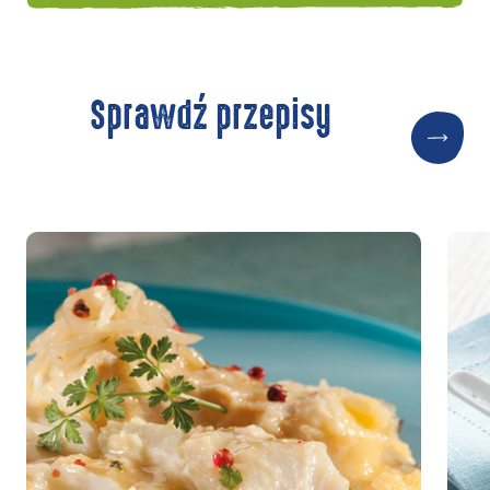
Sprawdź przepisy
Do
Odkryj
Odkr