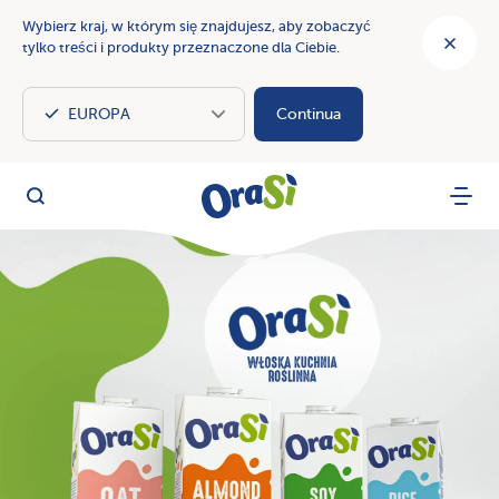
Wybierz kraj, w którym się znajdujesz, aby zobaczyć
tylko treści i produkty przeznaczone dla Ciebie.
Continua
OraSì Vegetal
Szukaj
Menu
OraSì: smak natury z naszymi napojami i kremami roślinnymi