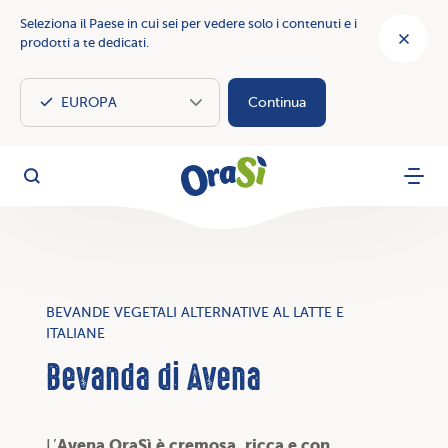
Seleziona il Paese in cui sei per vedere solo i contenuti e i
prodotti a te dedicati.
Continua
OraSì Vegetal
Cerca
Menu
BEVANDE VEGETALI ALTERNATIVE AL LATTE E
ITALIANE
Bevanda di Avena
Avena OraSì è cremosa, ricca e con
L’