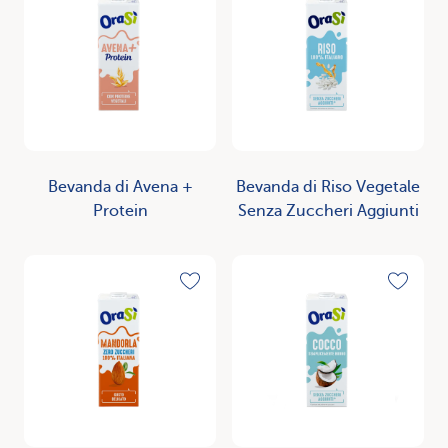
Toggle favorite
Toggle
Bevanda di Avena +
Bevanda di Riso Vegetale
Protein
Senza Zuccheri Aggiunti
Scopri
Scopri
Toggle favorite
Toggle