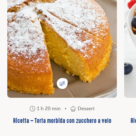
1 h 20 min
Dessert
Ricetta – Torta morbida con zucchero a velo
Ri