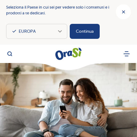
Seleziona il Paese in cui sei per vedere solo i contenuti e i
prodotti a te dedicati.
Continua
OraSì Vegetal
Cerca
Menu