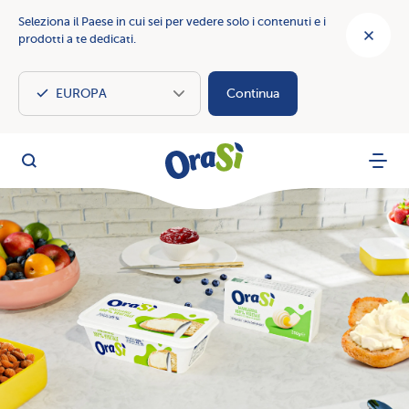
Seleziona il Paese in cui sei per vedere solo i contenuti e i
prodotti a te dedicati.
Continua
OraSì Vegetal
Cerca
Menu