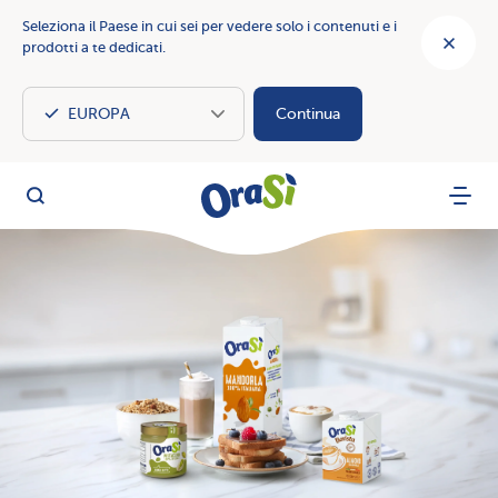
Seleziona il Paese in cui sei per vedere solo i contenuti e i
prodotti a te dedicati.
Continua
OraSì Vegetal
Cerca
Menu