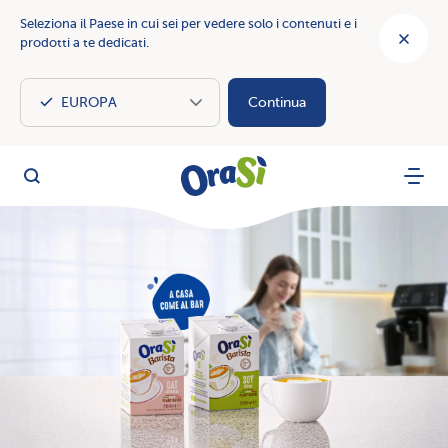
Seleziona il Paese in cui sei per vedere solo i contenuti e i
prodotti a te dedicati.
Continua
OraSì Vegetal
Cerca
Menu