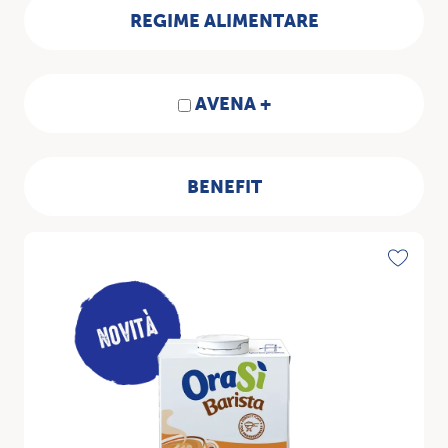
REGIME ALIMENTARE
AVENA +
BENEFIT
Scopri
Toggle