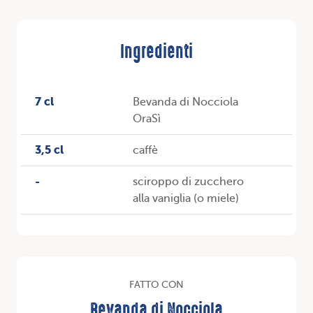
Ingredienti
7 cl
Bevanda di Nocciola
OraSì
3,5 cl
caffè
-
sciroppo di zucchero
alla vaniglia (o miele)
FATTO CON
Bevanda di Nocciola