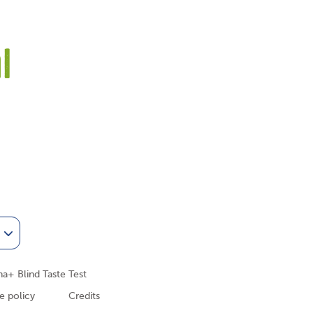
l
am
Tube
a+ Blind Taste Test
e policy
Credits