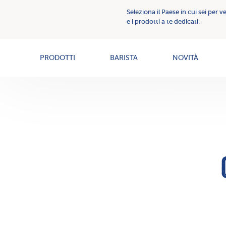
Comunicazione
Seleziona il Paese in cui sei per v
Creme
Creme
e i prodotti a te dedicati.
Spalmabili
spalmabili
News
PRODOTTI
BARISTA
NOVITÀ