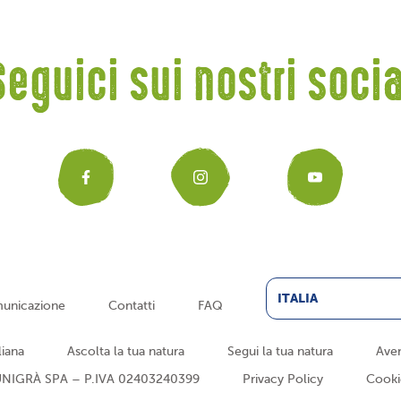
Seguici sui nostri socia
Facebook
Instagr
You
ITALIA
unicazione
Contatti
FAQ
liana
Ascolta la tua natura
Segui la tua natura
Aven
NIGRÀ SPA – P.IVA 02403240399
Privacy Policy
Cooki