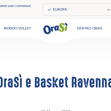
edere solo i contenuti
OraSì Vegeta
MONDO VOLLEY
DENTRO ORASÌ
OraSì e Basket Ravenn