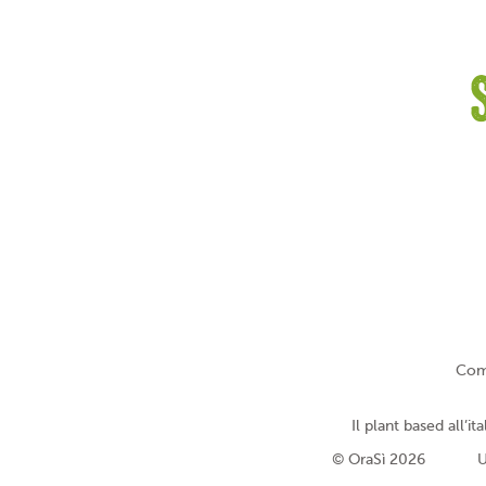
Com
Il plant based all’ita
© OraSì 2026
U