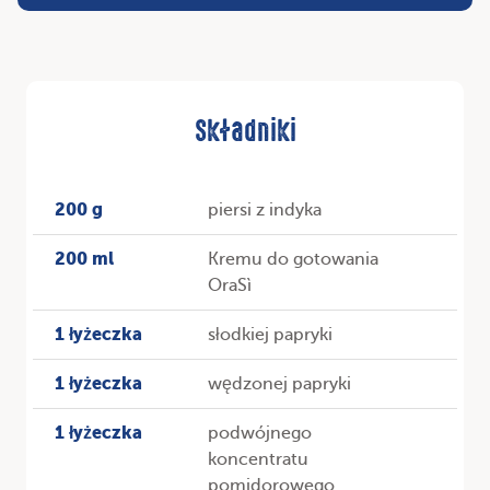
Składniki
200 g
piersi z indyka
200 ml
Kremu do gotowania
OraSì
1 łyżeczka
słodkiej papryki
1 łyżeczka
wędzonej papryki
1 łyżeczka
podwójnego
koncentratu
pomidorowego