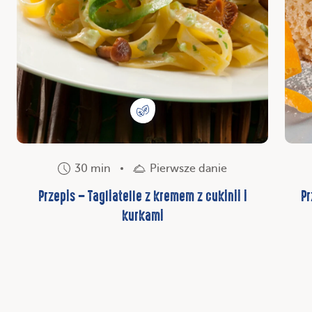
30 min
Pierwsze danie
Przepis – Tagliatelle z kremem z cukinii i
Pr
kurkami