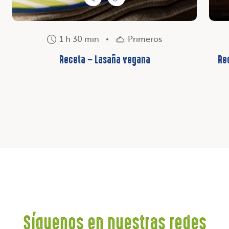
1 h 30 min
Primeros
Receta – Lasaña vegana
Re
Síguenos en nuestras redes