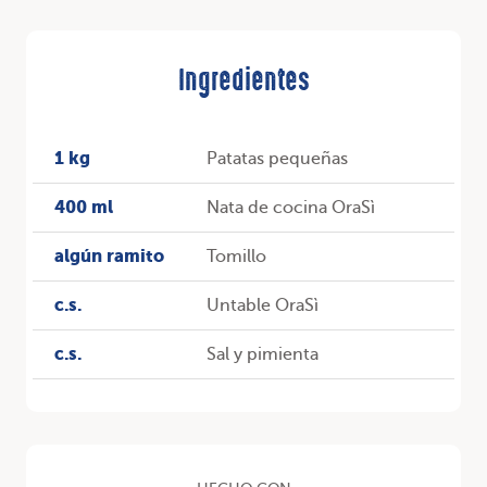
Ingredientes
1 kg
Patatas pequeñas
400 ml
Nata de cocina OraSì
algún ramito
Tomillo
c.s.
Untable OraSì
c.s.
Sal y pimienta