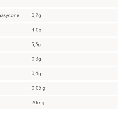
nasycone
0,2g
4,0g
3,5g
0,3g
0,4g
0,05 g
20mg