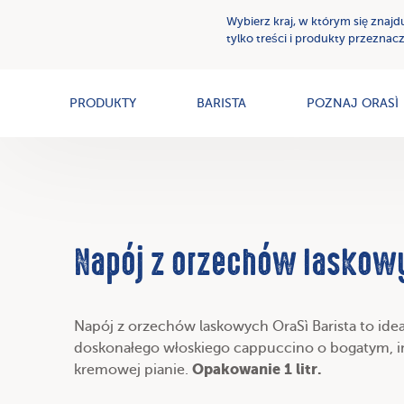
Wybierz kraj, w którym się znajd
Kremy
Nasze
tylko treści i produkty przeznacz
Roślinne
Wartości
PRODUKTY
BARISTA
POZNAJ ORASÌ
Napój z orzechów laskowy
Napój z orzechów laskowych OraSì Barista to ide
doskonałego włoskiego cappuccino o bogatym, i
Opakowanie 1 litr.
kremowej pianie.