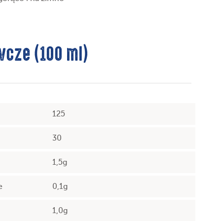
cze (100 ml)
125
30
1,5g
e
0,1g
1,0g