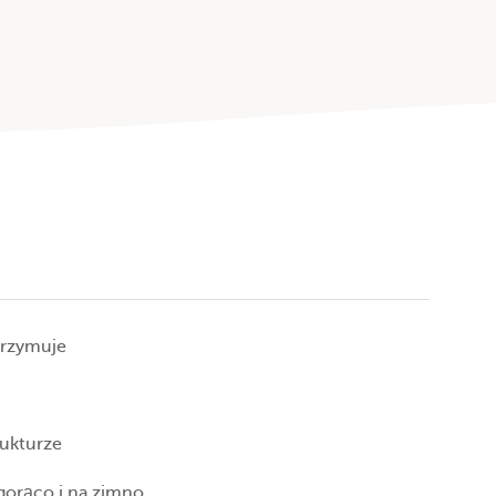
utrzymuje
ukturze
gorąco i na zimno