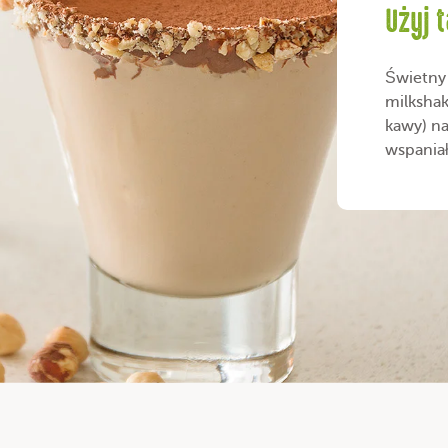
Użyj t
Świetny
milkshak
kawy) na
wspaniały