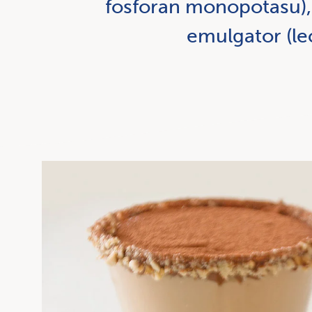
fosforan monopotasu), 
emulgator (le