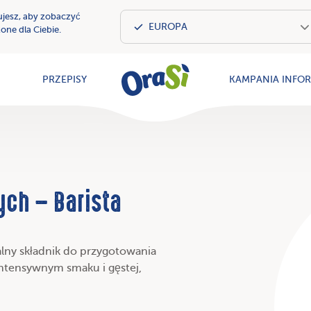
ujesz, aby zobaczyć
one dla Ciebie.
OraSì Vegeta
PRZEPISY
KAMPANIA INFO
ch – Barista
alny składnik do przygotowania
ntensywnym smaku i gęstej,