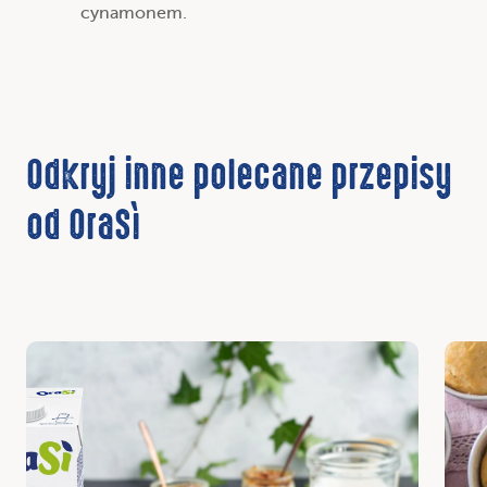
cynamonem.
Odkryj inne polecane przepisy
od OraSì
Odkryj
Odkr