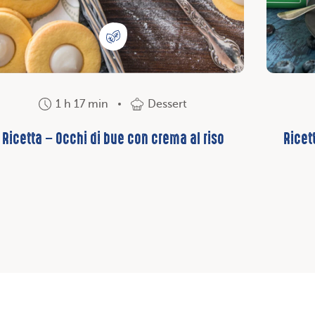
1 h 17 min
Dessert
Ricetta – Occhi di bue con crema al riso
Ricett