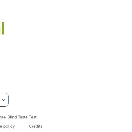
l
am
Tube
a+ Blind Taste Test
e policy
Credits