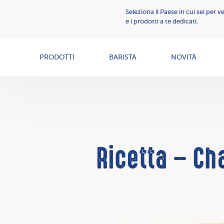
Comunicazione
Seleziona il Paese in cui sei per v
Creme
Creme
e i prodotti a te dedicati.
Spalmabili
spalmabili
News
PRODOTTI
BARISTA
NOVITÀ
Ricetta – Cha