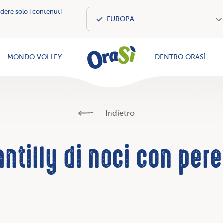
edere solo i contenuti
OraSì Vegeta
MONDO VOLLEY
DENTRO ORASÌ
Indietro
ntilly di noci con per