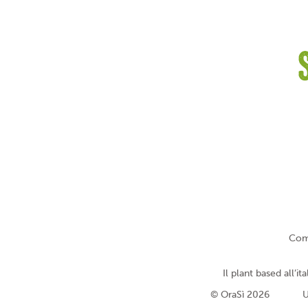
Com
Il plant based all’ita
© OraSì 2026
U