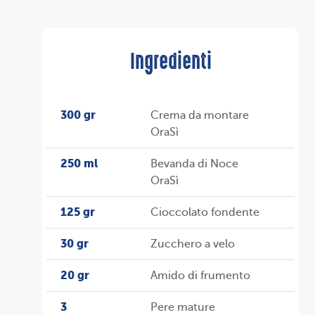
Ingredienti
300 gr
Crema da montare
OraSì
250 ml
Bevanda di Noce
OraSì
125 gr
Cioccolato fondente
30 gr
Zucchero a velo
20 gr
Amido di frumento
3
Pere mature