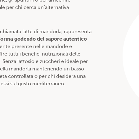
ne, gli spuntini o per arricchire
ale per chi cerca un’alternativa
chiamata latte di mandorla, rappresenta
forma godendo del sapore autentico
mente presente nelle mandorle e
e tutti i benefici nutrizionali delle
. Senza lattosio e zuccheri e ideale per
ca della mandorla mantenendo un basso
eta controllata o per chi desidera una
ssi sul gusto mediterraneo.