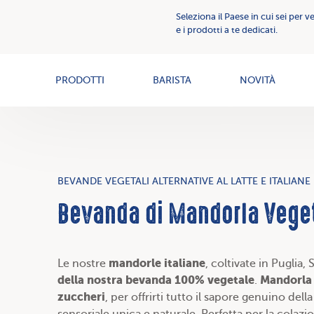
Comunicazione
Seleziona il Paese in cui sei per v
Creme
Creme
e i prodotti a te dedicati.
Spalmabili
spalmabili
News
PRODOTTI
BARISTA
NOVITÀ
BEVANDE VEGETALI ALTERNATIVE AL LATTE E ITALIANE
Bevanda di Mandorla Veget
mandorle italiane
Le nostre
, coltivate in Puglia, 
della nostra bevanda 100% vegetale
Mandorla 
.
zuccheri
, per offrirti tutto il sapore genuino dell