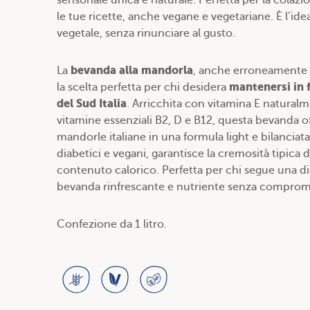
sensoriale unica e naturale. Perfetta per la colazio
le tue ricette, anche vegane e vegetariane. È l’ide
vegetale, senza rinunciare al gusto.
bevanda alla mandorla
La
, anche erroneamente 
mantenersi in 
la scelta perfetta per chi desidera
del Sud Italia
. Arricchita con vitamina E natural
vitamine essenziali B2, D e B12, questa bevanda offr
mandorle italiane in una formula light e bilanciata
diabetici e vegani, garantisce la cremosità tipi
contenuto calorico. Perfetta per chi segue una di
bevanda rinfrescante e nutriente senza comprome
Confezione da 1 litro.