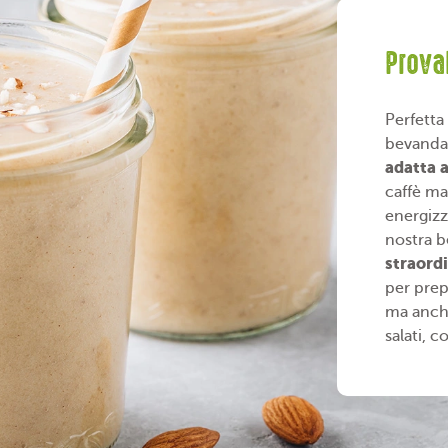
Prova
Perfetta
bevanda
adatta 
caffè mac
energizz
nostra b
straord
per prep
ma anche
salati, c