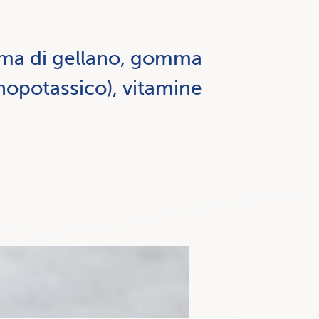
omma di gellano, gomma
onopotassico), vitamine