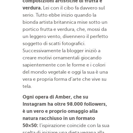
composizioni artistiche di frutta e
verdura.
Lei con il cibo fa davvero sul
serio. Tutto ebbe inizio quando la
bionda artista britannica mise sotto un
portico frutta e verdura, che, mossi da
un leggero vento, divennero il perfetto
soggetto di scatti fotografici.
Successivamente la blogger iniziò a
creare motivi ornamentali giocando
sapientemente con le forme e i colori
del mondo vegetale e oggi la sua è una
vera e propria forma d’arte che vive su
tela.
Ogni opera di Amber, che su
Instagram ha oltre 98.000 followers,
è un vero e proprio omaggio alla
natura racchiuso in un formato
50×50:
l’ispirazione coincide con la sua
scelta di iniziare una dieta vegana alla