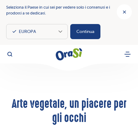
Seleziona il Paese in cui sei per vedere solo i contenuti e i
prodotti a te dedicati.
Continua
OraSì Vegetal
Cerca
Menu
Arte vegetale, un piacere per
gli occhi