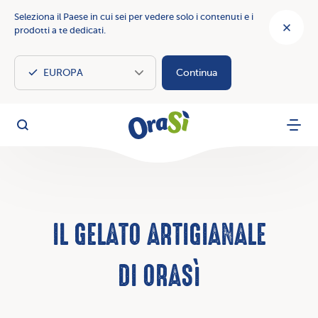
Seleziona il Paese in cui sei per vedere solo i contenuti e i
prodotti a te dedicati.
Continua
OraSì Vegetal
Cerca
Menu
IL GELATO ARTIGIANALE
DI ORASì