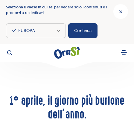
Seleziona il Paese in cui sei per vedere solo i contenuti e i
prodotti a te dedicati.
Continua
OraSì Vegetal
Cerca
Menu
1° aprile, il giorno più burlone
dell’anno.