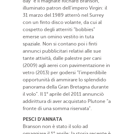
day” è il magnate Richard Branson,
illuminato patron dell’impero Virgin: il
31 marzo del 1989 atterrò nel Surrey
con un finto disco volante, da cui al
cospetto degli atterriti “bobbies”
emerse un omino vestito in tuta
spaziale. Non si contano poi i finti
annunci pubblicitari relativi alle sue
tante attività, dalle palestre per cani
(2009) agli aerei con pavimentazione in
vetro (2013) per godersi “l’imperdibile
opportunità di ammirare lo splendido
panorama della Gran Bretagna durante
il volo”. Il 1° aprile del 2011 annunciò
addirittura di aver acquistato Plutone “a
fronte di una somma riservata”.
PESCI D’ANNATA
Branson non è stato il solo ad
omaggiare il 1° aprile: la storia recente è