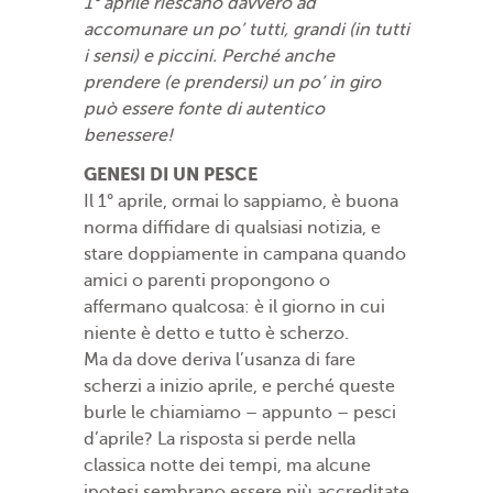
1° aprile riescano davvero ad
accomunare un po’ tutti, grandi (in tutti
i sensi) e piccini. Perché anche
prendere (e prendersi) un po’ in giro
può essere fonte di autentico
benessere!
GENESI DI UN PESCE
Il 1° aprile, ormai lo sappiamo, è buona
norma diffidare di qualsiasi notizia, e
stare doppiamente in campana quando
amici o parenti propongono o
affermano qualcosa: è il giorno in cui
niente è detto e tutto è scherzo.
Ma da dove deriva l’usanza di fare
scherzi a inizio aprile, e perché queste
burle le chiamiamo – appunto – pesci
d’aprile? La risposta si perde nella
classica notte dei tempi, ma alcune
ipotesi sembrano essere più accreditate