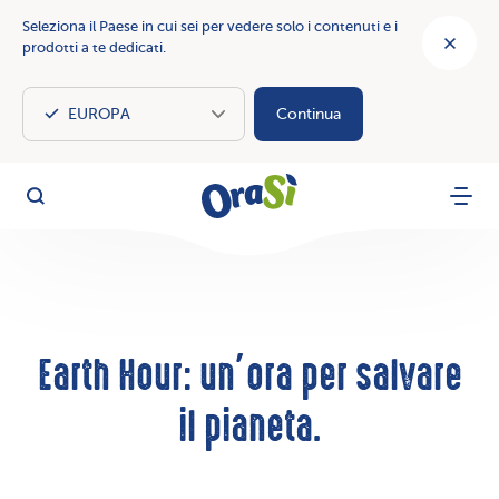
Seleziona il Paese in cui sei per vedere solo i contenuti e i
prodotti a te dedicati.
Continua
OraSì Vegetal
Cerca
Menu
Earth Hour: un’ora per salvare
il pianeta.