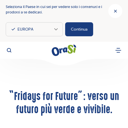
Seleziona il Paese in cui sei per vedere solo i contenuti e i
prodotti a te dedicati.
Continua
OraSì Vegetal
Cerca
Menu
“Fridays for Future”: verso un
futuro più verde e vivibile.