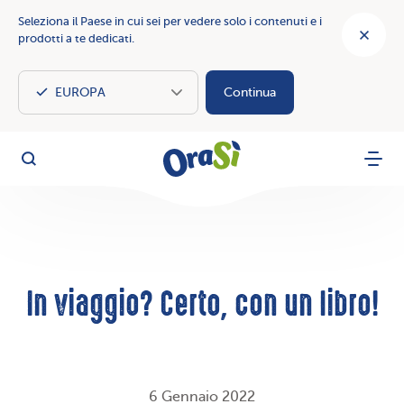
Seleziona il Paese in cui sei per vedere solo i contenuti e i
prodotti a te dedicati.
Continua
OraSì Vegetal
Cerca
Menu
In viaggio? Certo, con un libro!
6 Gennaio 2022