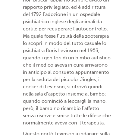
noi “bipedi” abbiamo sempre avuto un
rapporto privilegiato, ed è addirittura
del 1792 l’adozione in un ospedale
psichiatrico inglese degli animali da
cortile per recuperare l’autocontrollo.
Ma quale fosse l’utilità della zooterapia
lo scoprì in modo del tutto casuale lo
psichiatra Boris Levinson nel 1953,
quando i genitori di un bimbo autistico
che il medico aveva in cura arrivarono
in anticipo al consueto appuntamento
per la seduta del piccolo. Jingles, il
cocker di Levinson, si ritrovò quindi
nella sala d’aspetto insieme al bimbo:
quando cominciò a leccargli la mano,
però, il bambino ricambiò l’affetto
senza riserve e smise tutte le difese che
normalmente aveva con il terapeuta.
Questo portò Levinson a indagare sulla