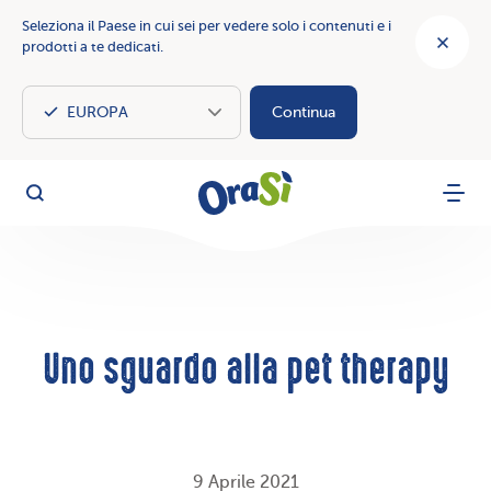
Seleziona il Paese in cui sei per vedere solo i contenuti e i
prodotti a te dedicati.
Continua
OraSì Vegetal
Cerca
Menu
Uno sguardo alla pet therapy
9 Aprile 2021