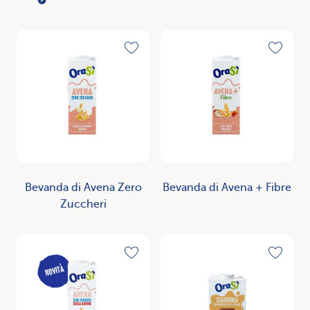
Scopri
Scopri
Toggle favorite
Toggle
Bevanda di Avena Zero
Bevanda di Avena + Fibre
Zuccheri
Scopri
Scopri
Toggle favorite
Toggle