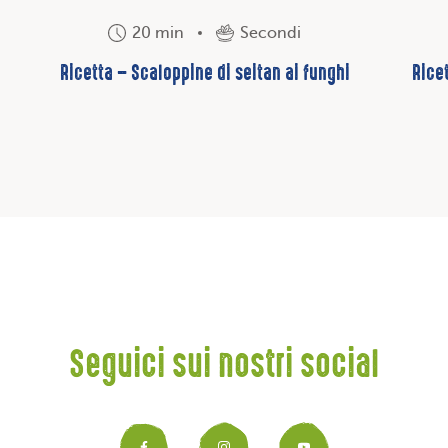
20 min
Secondi
Ricetta – Scaloppine di seitan ai funghi
Rice
Seguici sui nostri social