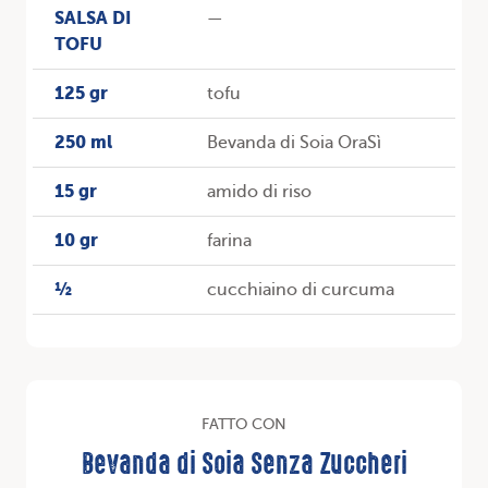
SALSA DI
—
TOFU
125 gr
tofu
250 ml
Bevanda di Soia OraSì
15 gr
amido di riso
10 gr
farina
½
cucchiaino di curcuma
FATTO CON
Bevanda di Soia Senza Zuccheri