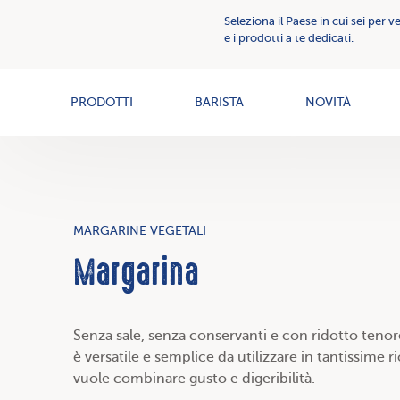
Comunicazione
Seleziona il Paese in cui sei per v
Creme
Creme
e i prodotti a te dedicati.
Spalmabili
spalmabili
News
PRODOTTI
BARISTA
NOVITÀ
MARGARINE VEGETALI
Margarina
Senza sale, senza conservanti e con ridotto tenore
è versatile e semplice da utilizzare in tantissime r
vuole combinare gusto e digeribilità.