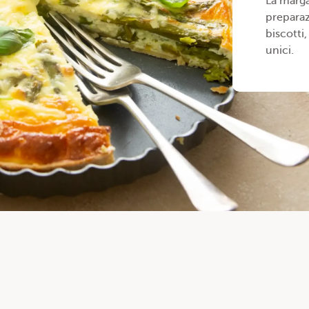
La marga
prepara
biscotti,
unici.