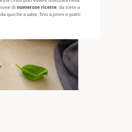
rina OraSì può essere utilizzata nella
numerose ricette
zione di
, da torte a
 da quiche a salse, fino a primi e piatti