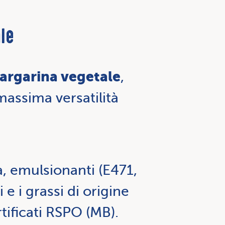
le
argarina vegetale
,
 massima versatilità
a, emulsionanti (E471,
 e i grassi di origine
tificati RSPO (MB).