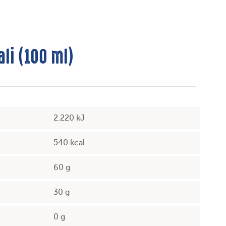
ali (100 ml)
2.220 kJ
540 kcal
60 g
30 g
0 g