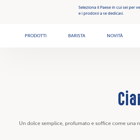
Comunicazione
Seleziona il Paese in cui sei per v
Creme
Creme
e i prodotti a te dedicati.
Spalmabili
spalmabili
News
PRODOTTI
BARISTA
NOVITÀ
Cia
Un dolce semplice, profumato e soffice come una nuvol