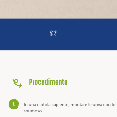
Procedimento
1
In una ciotola capiente, montare le uova con l
spumoso.