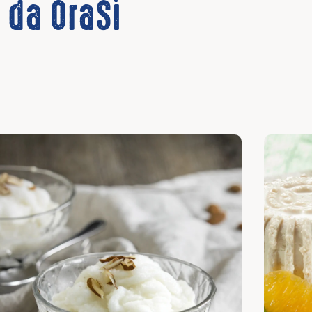
e da OraSì
pri
Scopri