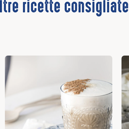
ltre ricette consigliat
Scopri
Sco