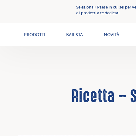
Comunicazione
Seleziona il Paese in cui sei per v
Creme
Creme
e i prodotti a te dedicati.
Spalmabili
spalmabili
News
PRODOTTI
BARISTA
NOVITÀ
Ricetta – 