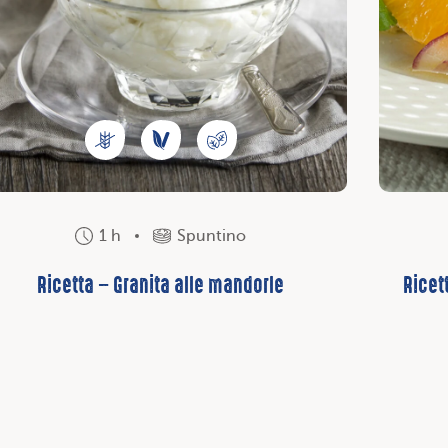
1 h
Spuntino
Ricetta – Granita alle mandorle
Ricet