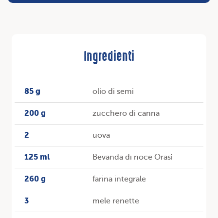
Ingredienti
85 g
olio di semi
200 g
zucchero di canna
2
uova
125 ml
Bevanda di noce Orasì
260 g
farina integrale
3
mele renette