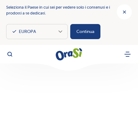
Seleziona il Paese in cui sei per vedere solo i contenuti e i
prodotti a te dedicati.
Continua
OraSì Vegetal
Cerca
Menu