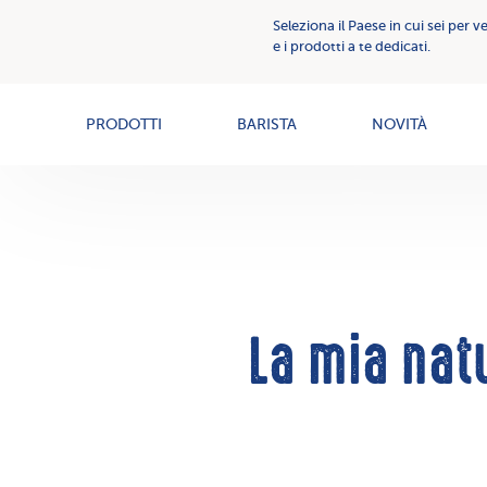
Comunicazione
Seleziona il Paese in cui sei per v
Creme
Creme
e i prodotti a te dedicati.
Spalmabili
spalmabili
News
PRODOTTI
BARISTA
NOVITÀ
La mia nat