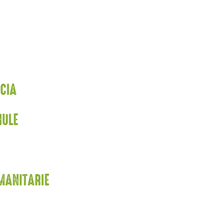
UCIA
HULE
MANITARIE