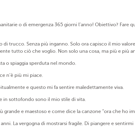
anitarie o di emergenza 365 giorni l’anno! Obiettivo? Fare 
 di trucco. Senza più inganno. Solo ora capisco il mio valore 
mente tutto ciò che voglio. Non solo una cosa, ma più e più a
esta o spiaggia sperduta nel mondo.
 ce n’è più mi piace.
abitualmente e questo mi fa sentire maledettamente viva.
 in sottofondo sono il mio stile di vita.
 più grande e maestoso e come dice la canzone “ora che ho i
 anni. La vergogna di mostrarsi fragile. Di piangere e sentirm